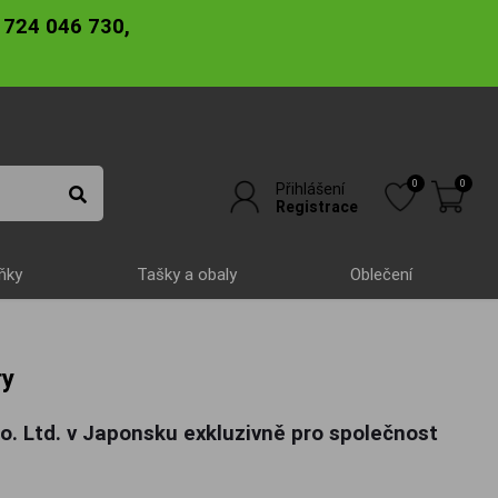
 724 046 730,
0
0
Přihlášení
Registrace
ňky
Tašky a obaly
Oblečení
ry
o. Ltd. v Japonsku exkluzivně pro společnost