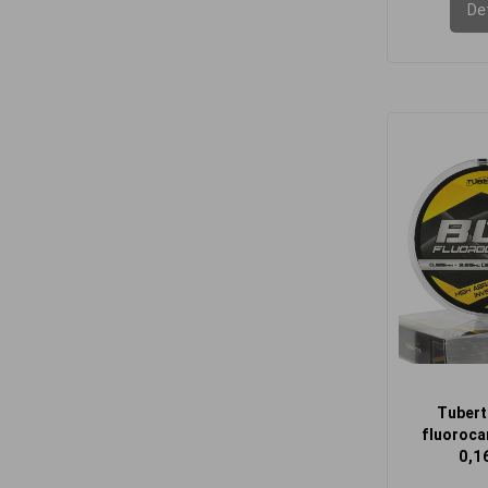
Det
Tubert
fluoroca
0,1