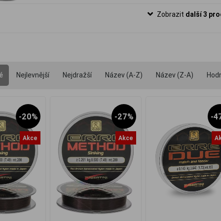
Zobrazit
další 3 pr
é
Nejlevnější
Nejdražší
Název (A-Z)
Název (Z-A)
Hod
-20%
-27%
-4
Akce
Akce
A