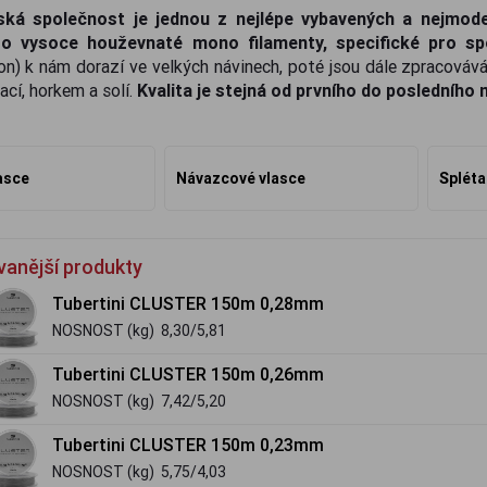
ká společnost je jednou z nejlépe vybavených a nejmode
o vysoce houževnaté mono filamenty, specifické pro spor
on) k nám dorazí ve velkých návinech, poté jsou dále zpracováv
ací, horkem a solí.
Kvalita je stejná od prvního do posledního
asce
Návazcové vlasce
Spléta
vanější produkty
Tubertini CLUSTER 150m 0,28mm
NOSNOST (kg) 8,30/5,81
Tubertini CLUSTER 150m 0,26mm
NOSNOST (kg) 7,42/5,20
Tubertini CLUSTER 150m 0,23mm
NOSNOST (kg) 5,75/4,03