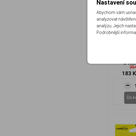
Nastavení sou
Abychom vám usnadni
analyzovat návštěvno
analýzu. Jejich nast
Podrobnější informa
Tubertini
150m 0
NOSNOS
6,180
354
183 
Do k