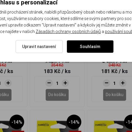
hlasu s personalizací
li procházení stránek, nabídli přizpůsobený obsah nebo reklamu a m
st, využíváme soubory cookies, které sdílíme se svými partnery pro sociá
avení upravíte odkazem "Upravit nastavení" a kdykoliv jej můžete změnit v
ce najdete v našich
Zásadách ochrany osobních údajů
a
používání sou
 Erre Due
Tubertini Erre Due
Tubertini Erre Du
,20 mm
150m 0,18 mm
150m 0,16 mm
Upravit nastavení
Souhlasím
T (kg)
NOSNOST (kg)
NOSNOST (kg)
/3,250
3,640/1,730
4,980/2,150
 Kč
354 Kč
348 Kč
Kč
/ ks
183 Kč
/ ks
181 Kč
/ ks
ošíku
Do košíku
Do košíku
-14%
-14%
-1