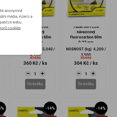
ohli anonymně
lní média, inzerci a
 patičce webu.
Tubertini FLOX
Tubertini FLOX
borů cookies
.
e
návazcový
návazcový
fluorocarbon 60m
fluorocarbon 60m
0,24 mm
0,22 mm
NOSNOST (kg)
5,040 /
NOSNOST (kg)
4,200 /
4,200
3,500
414 Kč
354 Kč
360 Kč
/ ks
304 Kč
/ ks
Do košíku
Do košíku
4%
-14%
-14%