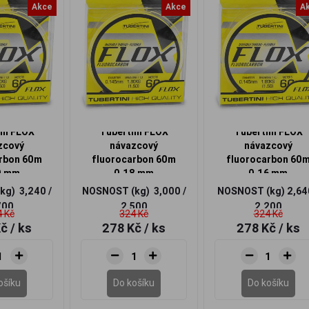
Akce
Akce
A
ni FLOX
Tubertini FLOX
Tubertini FLOX
zcový
návazcový
návazcový
rbon 60m
fluorocarbon 60m
fluorocarbon 60
0 mm
0,18 mm
0,16 mm
(kg)
3,240 /
NOSNOST (kg)
3,000 /
NOSNOST (kg)
2,64
700
2,500
2,200
 Kč
324 Kč
324 Kč
Kč
/ ks
278 Kč
/ ks
278 Kč
/ ks
ošíku
Do košíku
Do košíku