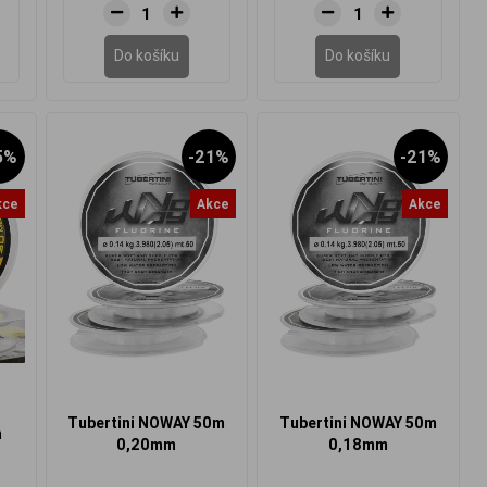
Do košíku
Do košíku
5%
-21%
-21%
kce
Akce
Akce
Tubertini NOWAY 50m
Tubertini NOWAY 50m
m
0,20mm
0,18mm