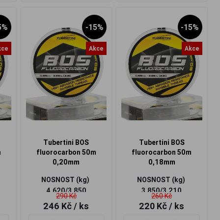
5%
-15%
-15%
kce
Akce
Akce
Tubertini BOS
Tubertini BOS
m
fluorocarbon 50m
fluorocarbon 50m
0,20mm
0,18mm
NOSNOST (kg)
NOSNOST (kg)
4,620/3,850
3,850/3,210
290 Kč
260 Kč
246 Kč
/ ks
220 Kč
/ ks