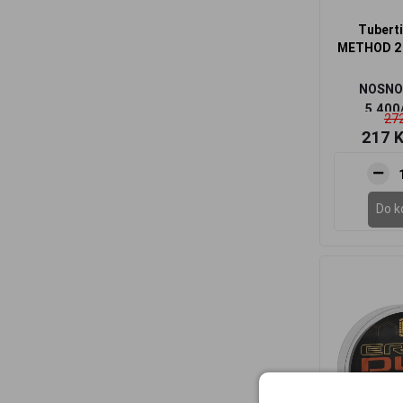
Tuberti
METHOD 2
NOSNOS
5,400
272
217 
Do k