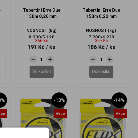
e
Tubertini Erre Due
Tubertini Erre Due
150m 0,26 mm
150m 0,22 mm
NOSNOST (kg)
NOSNOST (kg)
8,200/5,120
7,280/4,230
366 Kč
357 Kč
191 Kč
/ ks
186 Kč
/ ks
Do košíku
Do košíku
8%
-13%
-14%
kce
Akce
Akce