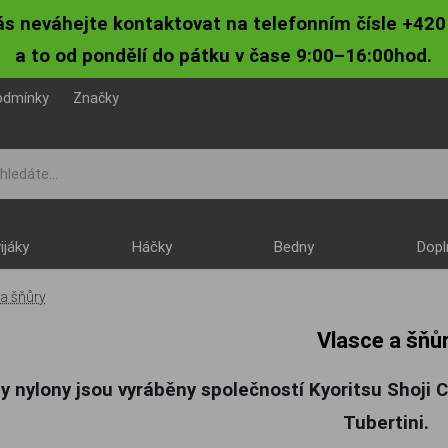
ás neváhejte kontaktovat na telefonním čísle +420
a to od pondělí do pátku v čase 9:00–16:00hod.
odmínky
Značky
ijáky
Háčky
Bedny
Dopl
 a šňůry
Vlasce a šňů
 nylony jsou vyráběny společností Kyoritsu Shoji C
Tubertini.