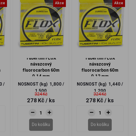
kce
Akce
Akce
Tubertini FLOX
Tubertini FLOX
návazcový
návazcový
m
fluorocarbon 60m
fluorocarbon 60m
0,14 mm
0,12 mm
0 /
NOSNOST (kg)
1,800 /
NOSNOST (kg)
1,440 /
1,500
1,200
324 Kč
324 Kč
278 Kč
/ ks
278 Kč
/ ks
Do košíku
Do košíku