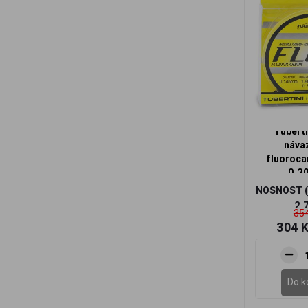
Tuberti
náva
fluoroca
0,2
NOSNOST 
2,
354
304 
Do k