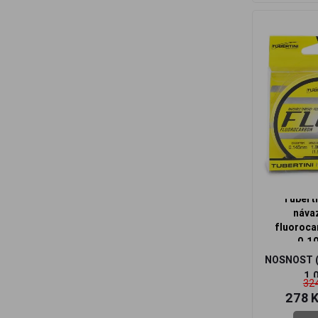
Tuberti
náva
fluoroca
0,1
NOSNOST 
1,
324
278 