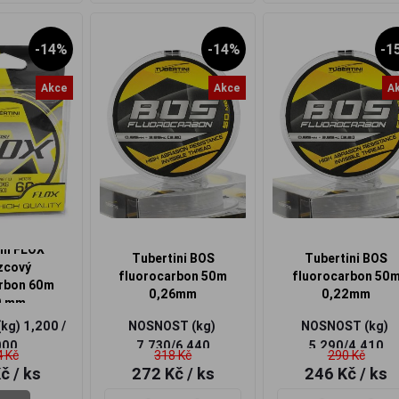
-14%
-14%
-1
Akce
Akce
A
ni FLOX
Tubertini BOS
Tubertini BOS
zcový
fluorocarbon 50m
fluorocarbon 50
rbon 60m
0,26mm
0,22mm
0 mm
(kg)
1,200 /
NOSNOST (kg)
NOSNOST (kg)
00
0
7,730/6,440
5,290/4,410
 Kč
318 Kč
290 Kč
Kč
/ ks
272 Kč
/ ks
246 Kč
/ ks