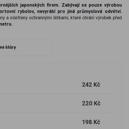
rnějších japonských firem. Zabývají se pouze výrobou
tovní rybolov, nevyrábí pro jiná průmyslová odvětví.
ány a ošetřeny ochrannými látkami, které chrání výrobek před
 metru.
né šňůry
242 Kč
220 Kč
198 Kč