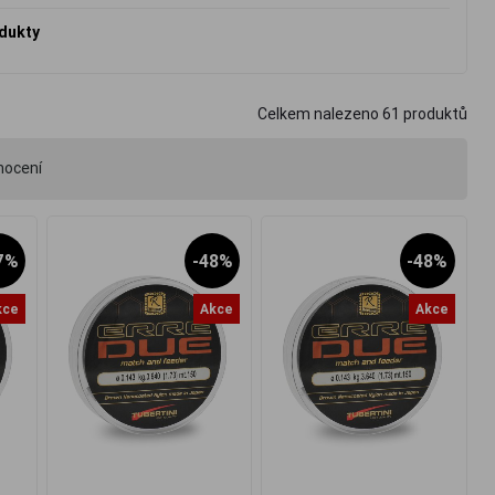
odukty
Celkem nalezeno
61
produktů
nocení
7%
-48%
-48%
kce
Akce
Akce