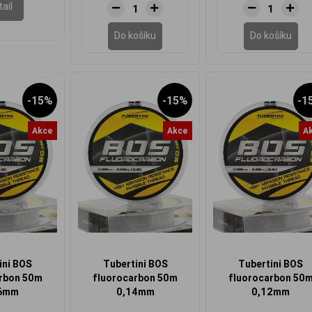
ail
Do košíku
Do košíku
-15%
-15%
-1
Akce
Akce
A
ini BOS
Tubertini BOS
Tubertini BOS
rbon 50m
fluorocarbon 50m
fluorocarbon 50
6mm
0,14mm
0,12mm