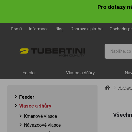
Pro dotazy n
Domů
Informace
Blog
Doprava a platba
Obchodní p
Feeder
Vlasce a šňůry
Nav
Vlasce
Feeder
Vlasce a šňůry
Všechny
Kmenové vlasce
Návazcové vlasce