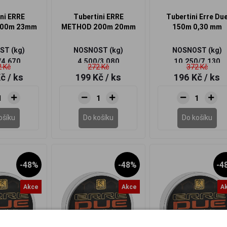
ni ERRE
Tubertini ERRE
Tubertini Erre Du
00m 23mm
METHOD 200m 20mm
150m 0,30 mm
T (kg)
NOSNOST (kg)
NOSNOST (kg)
/4,670
4,500/3,080
10,250/7,130
 Kč
272 Kč
372 Kč
Kč
/ ks
199 Kč
/ ks
196 Kč
/ ks
ošíku
Do košíku
Do košíku
-48%
-48%
-4
Akce
Akce
A