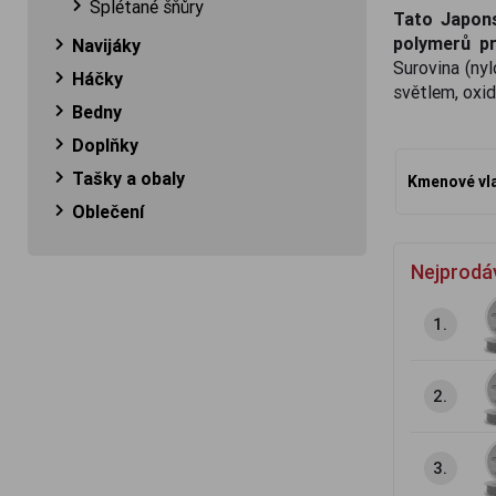
Splétané šňůry
Tato Japons
polymerů pr
Navijáky
Surovina (nyl
Háčky
světlem, oxid
Bedny
Doplňky
Tašky a obaly
Kmenové vl
Oblečení
Nejprodá
1.
2.
3.