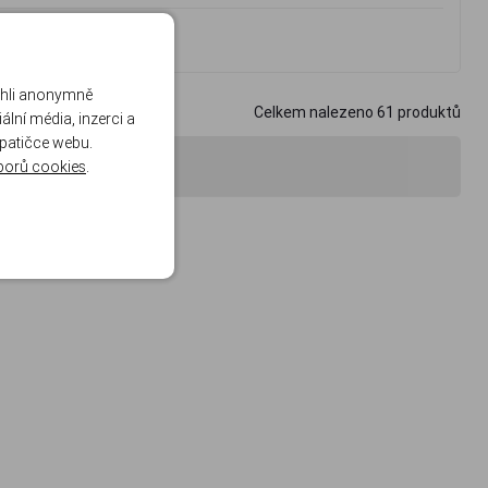
odukty
ohli anonymně
Celkem nalezeno
61
produktů
lní média, inzerci a
 patičce webu.
nocení
borů cookies
.