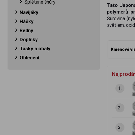
Splétané šňůry
Tato Japons
polymerů pr
Navijáky
Surovina (nyl
Háčky
světlem, oxid
Bedny
Doplňky
Tašky a obaly
Kmenové vl
Oblečení
Nejprodá
1.
2.
3.