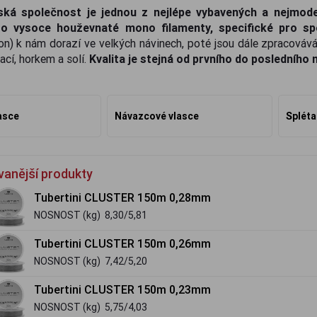
ká společnost je jednou z nejlépe vybavených a nejmode
o vysoce houževnaté mono filamenty, specifické pro spor
on) k nám dorazí ve velkých návinech, poté jsou dále zpracováv
ací, horkem a solí.
Kvalita je stejná od prvního do posledního
asce
Návazcové vlasce
Spléta
vanější produkty
Tubertini CLUSTER 150m 0,28mm
NOSNOST (kg) 8,30/5,81
Tubertini CLUSTER 150m 0,26mm
NOSNOST (kg) 7,42/5,20
Tubertini CLUSTER 150m 0,23mm
NOSNOST (kg) 5,75/4,03