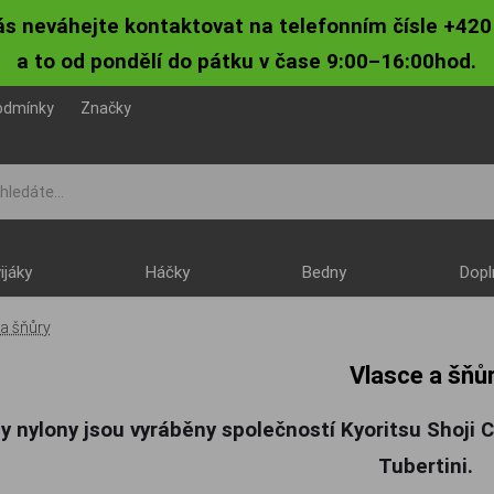
ás neváhejte kontaktovat na telefonním čísle +420
a to od pondělí do pátku v čase 9:00–16:00hod.
odmínky
Značky
ijáky
Háčky
Bedny
Dopl
 a šňůry
Vlasce a šňů
 nylony jsou vyráběny společností Kyoritsu Shoji C
Tubertini.