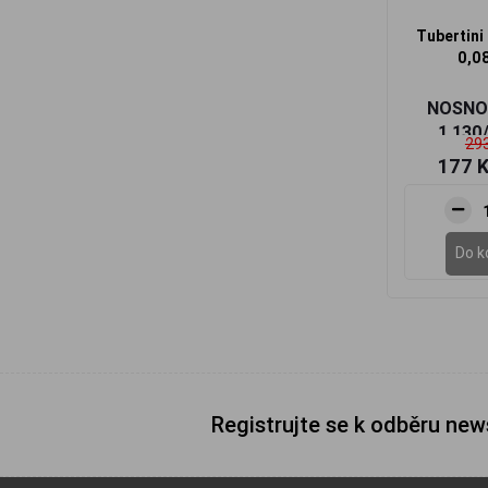
Tubertini
0,0
NOSNOS
1,130
293
177 
Do k
Registrujte se k odběru new