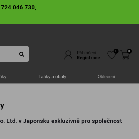
 724 046 730,
0
0
Přihlášení
Registrace
ňky
Tašky a obaly
Oblečení
ry
o. Ltd. v Japonsku exkluzivně pro společnost