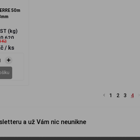
 ERRE 50m
8mm
T (kg)
/0,620
 Kč
Kč
/ ks
ošíku
1
2
3
4
sletteru a už Vám nic neunikne