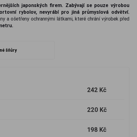
rnějších japonských firem. Zabývají se pouze výrobou
tovní rybolov, nevyrábí pro jiná průmyslová odvětví.
ány a ošetřeny ochrannými látkami, které chrání výrobek před
 metru.
né šňůry
242 Kč
220 Kč
198 Kč