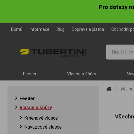
Pro dotazy n
Domů
Informace
Blog
Doprava a platba
Obchodní p
Feeder
Vlasce a šňůry
Nav
Vlasce
Feeder
Vlasce a šňůry
Všechny
Kmenové vlasce
Návazcové vlasce