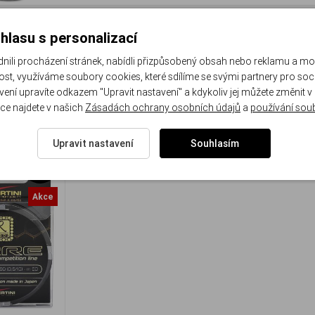
Zobrazit
další 3 pr
hlasu s personalizací
li procházení stránek, nabídli přizpůsobený obsah nebo reklamu a m
st, využíváme soubory cookies, které sdílíme se svými partnery pro sociá
avení upravíte odkazem "Upravit nastavení" a kdykoliv jej můžete změnit v
é
Nejlevnější
Nejdražší
Název (A-Z)
Název (Z-A)
Hod
ce najdete v našich
Zásadách ochrany osobních údajů
a
používání sou
Upravit nastavení
Souhlasím
-40%
Akce