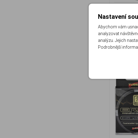
Nastavení sou
Abychom vám usnadni
analyzovat návštěvno
analýzu. Jejich nast
Doporučen
Podrobnější informa