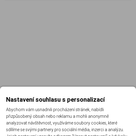
Nastavení souhlasu s personalizací
Abychom vám usnadnili procházení stránek, nabídli
přizpůsobený obsah nebo reklamu a mohli anonymně
Registrujte se k odběru newsletteru a už Vám
analyzovat návštěvnost, využíváme soubory cookies, které
nic neunikne
sdílíme se svými partnery pro sociální média, inzerci a analýzu.