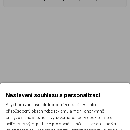
Nastavení souhlasu s personalizací
Abychom vám usnadnili procházení stránek, nabídli
přizpůsobený obsah nebo reklamu a mohli anonymně
Registrujte se k odběru newsletteru a už Vám
analyzovat návštěvnost, využíváme soubory cookies, které
nic neunikne
sdílíme se svými partnery pro sociální média, inzerci a analýzu.