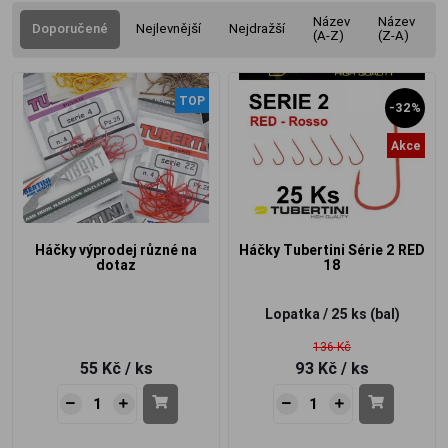
Název
Název
Doporučené
Nejlevnější
Nejdražší
(A-Z)
(Z-A)
TOP
-32%
Akce
Háčky výprodej různé na
Háčky Tubertini Série 2 RED
dotaz
18
Lopatka / 25 ks (bal)
136 Kč
55 Kč
/ ks
93 Kč
/ ks