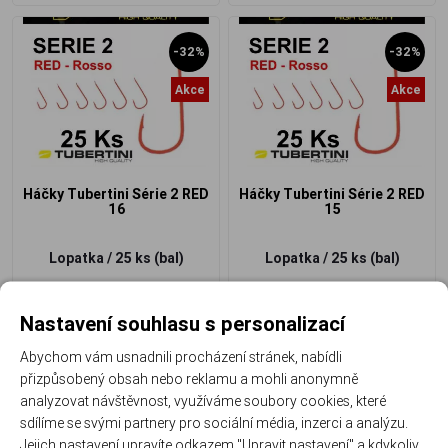
-32%
-32%
Akce
Akce
Háčky Tubertini Série 2 RED
Háčky Tubertini Série 2 RED
16
15
Lopatka / 25 ks (bal)
Lopatka / 25 ks (bal)
136 Kč
136 Kč
93 Kč
/ ks
93 Kč
/ ks
Nastavení souhlasu s personalizací
Abychom vám usnadnili procházení stránek, nabídli
přizpůsobený obsah nebo reklamu a mohli anonymně
analyzovat návštěvnost, využíváme soubory cookies, které
sdílíme se svými partnery pro sociální média, inzerci a analýzu.
-32%
-32%
Jejich nastavení upravíte odkazem "Upravit nastavení" a kdykoliv