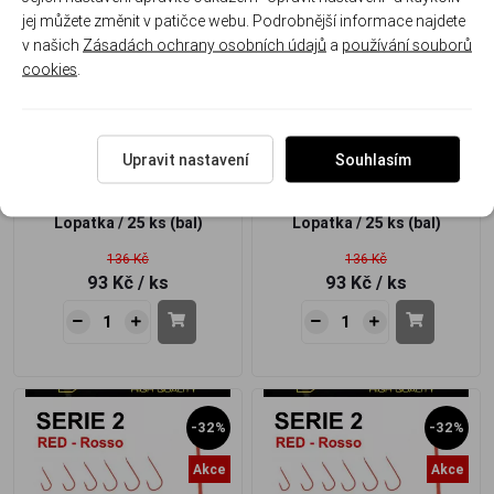
jej můžete změnit v patičce webu. Podrobnější informace najdete
Akce
Akce
v našich
Zásadách ochrany osobních údajů
a
používání souborů
cookies
.
Háčky Tubertini Série 2 RED
Háčky Tubertini Série 2 RED
Upravit nastavení
Souhlasím
14
13
Lopatka / 25 ks (bal)
Lopatka / 25 ks (bal)
136 Kč
136 Kč
93 Kč
/ ks
93 Kč
/ ks
-32%
-32%
Akce
Akce