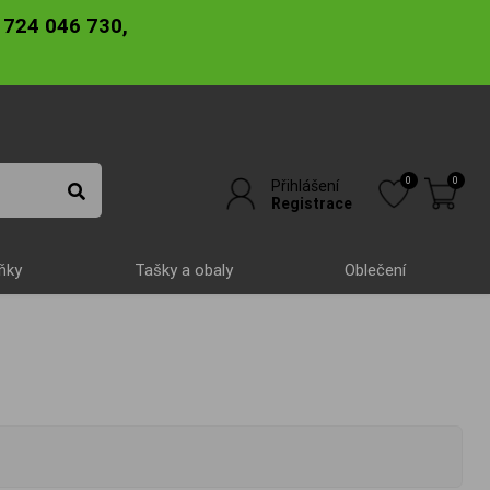
 724 046 730,
0
0
Přihlášení
Registrace
ňky
Tašky a obaly
Oblečení