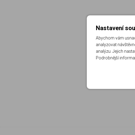
Nastavení sou
Abychom vám usnadni
analyzovat návštěvno
analýzu. Jejich nast
Podrobnější informa