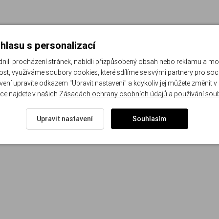
hlasu s personalizací
li procházení stránek, nabídli přizpůsobený obsah nebo reklamu a m
st, využíváme soubory cookies, které sdílíme se svými partnery pro sociá
avení upravíte odkazem "Upravit nastavení" a kdykoliv jej můžete změnit v
ce najdete v našich
Zásadách ochrany osobních údajů
a
používání sou
Upravit nastavení
Souhlasím