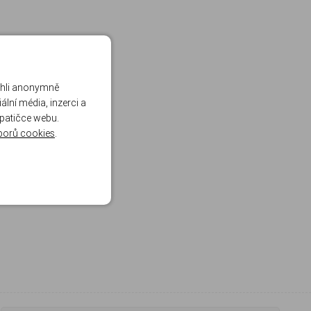
ohli anonymně
lní média, inzerci a
 patičce webu.
borů cookies
.