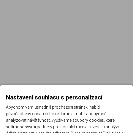
Nastavení souhlasu s personalizací
Abychom vám usnadnili procházení stránek, nabídli
přizpůsobený obsah nebo reklamu a mohli anonymně
Registrujte se k odběru newsletteru a už Vám
analyzovat návštěvnost, využíváme soubory cookies, které
nic neunikne
sdílíme se svými partnery pro sociální média, inzerci a analýzu.