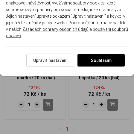
analyzovat návštěvnost, využíváme soubory cookies, které
sdílíme se svými partnery pro sociální média, inzerci a analýzu.
Jejich nastavení upravíte odkazem "Upravit nastavení" a kdykoliv
-42%
-42%
jej můžete změnit v patičce webu. Podrobnější informace najdete
Akce
Akce
v našich
Zásadách ochrany osobních údajů
a
používání souborů
cookies
.
Háčky Tubertini SERIE 511
Háčky Tubertini SERIE 511
Upravit nastavení
Souhlasím
Nikelato 10
Nikelato 8
Lopatka / 20 ks (bal)
Lopatka / 20 ks (bal)
124 Kč
124 Kč
72 Kč
/ ks
72 Kč
/ ks
1