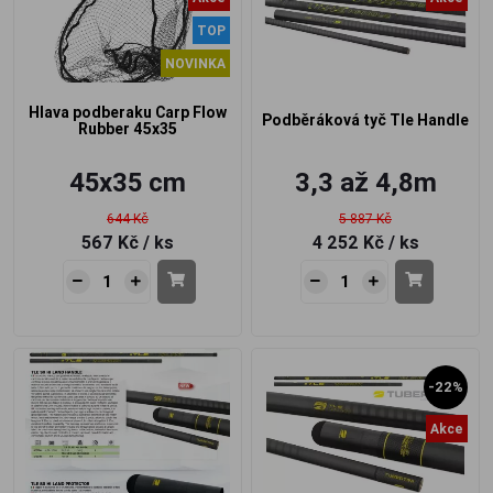
TOP
NOVINKA
Hlava podberaku Carp Flow
Podběráková tyč Tle Handle
Rubber 45x35
45x35 cm
3,3 až 4,8m
644 Kč
5 887 Kč
567 Kč
/ ks
4 252 Kč
/ ks
-22%
Akce