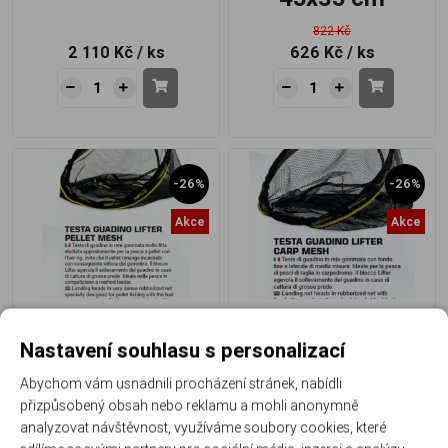
822 Kč
2 110 Kč
/ ks
626 Kč
/ ks
-26%
-26%
Akce
Akce
Hlava podberaku LIFTER
Hlava podberaku LIFTER
PELLET MESH 45X35
CARP MESH 50x40
Nastavení souhlasu s personalizací
Abychom vám usnadnili procházení stránek, nabídli
45x35 cm
45x35 cm
přizpůsobený obsah nebo reklamu a mohli anonymně
822 Kč
889 Kč
analyzovat návštěvnost, využíváme soubory cookies, které
606 Kč
/ ks
654 Kč
/ ks