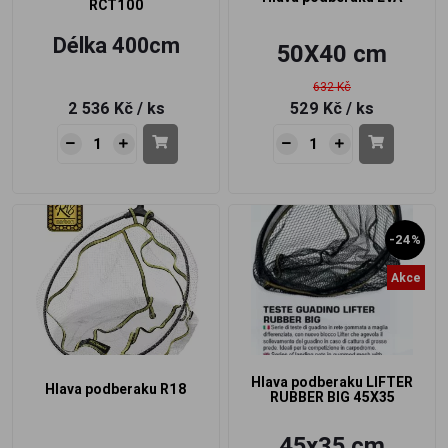
RCT100
Délka 400cm
50X40 cm
632 Kč
2 536 Kč
/ ks
529 Kč
/ ks
-24%
Akce
Hlava podberaku LIFTER
Hlava podberaku R18
RUBBER BIG 45X35
45x35 cm