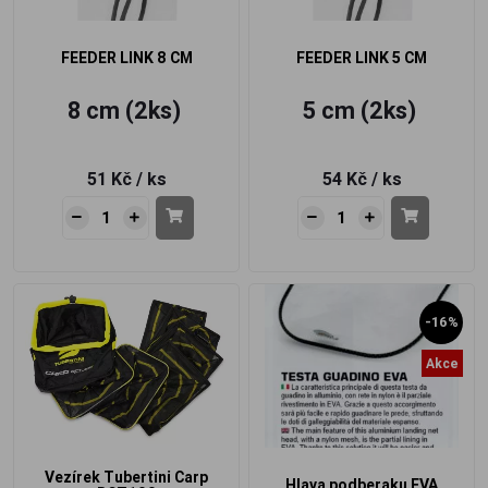
FEEDER LINK 8 CM
FEEDER LINK 5 CM
8 cm (2ks)
5 cm (2ks)
51 Kč
/ ks
54 Kč
/ ks
-16%
Akce
Vezírek Tubertini Carp
Hlava podberaku EVA