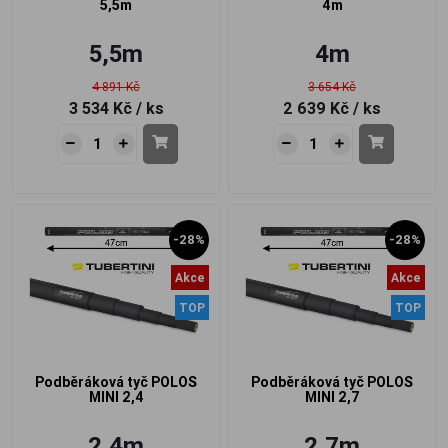
5,5m
4m
5,5m
4m
4 891 Kč
3 654 Kč
3 534 Kč
/ ks
2 639 Kč
/ ks
-28%
-28%
Akce
Akce
TOP
TOP
Podběráková tyč POLOS
Podběráková tyč POLOS
MINI 2,4
MINI 2,7
2,4m
2,7m