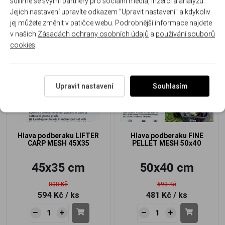
sdílíme se svými partnery pro sociální média, inzerci a analýzu.
Jejich nastavení upravíte odkazem "Upravit nastavení" a kdykoliv
jej můžete změnit v patičce webu. Podrobnější informace najdete
v našich
Zásadách ochrany osobních údajů
a
používání souborů
cookies
.
-26%
-31%
Akce
Akce
Upravit nastavení
Souhlasím
Hlava podberaku LIFTER
Hlava podberaku FINE
CARP MESH 45X35
PELLET MESH 50x40
45x35 cm
50x40 cm
808 Kč
693 Kč
594 Kč
/ ks
481 Kč
/ ks