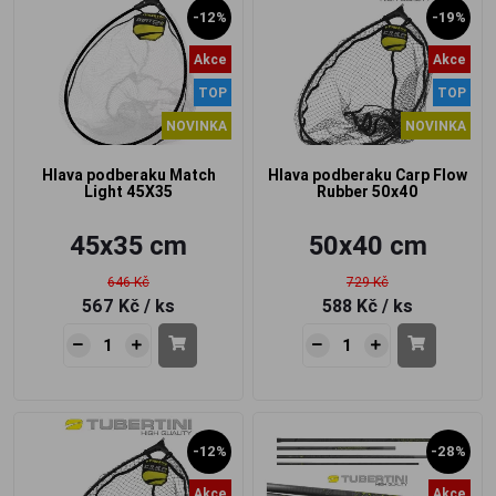
-12%
-19%
Akce
Akce
TOP
TOP
NOVINKA
NOVINKA
Hlava podberaku Match
Hlava podberaku Carp Flow
Light 45X35
Rubber 50x40
45x35 cm
50x40 cm
646 Kč
729 Kč
567 Kč
/ ks
588 Kč
/ ks
-12%
-28%
Akce
Akce