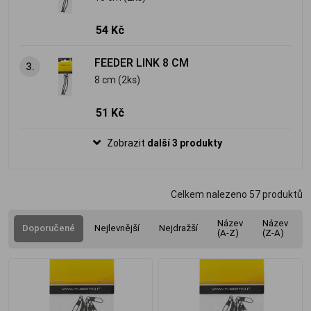
54 Kč
FEEDER LINK 8 CM
3.
8 cm (2ks)
51 Kč
Zobrazit
další 3 produkty
Celkem nalezeno
57
produktů
Název
Název
Doporučené
Nejlevnější
Nejdražší
(A-Z)
(Z-A)