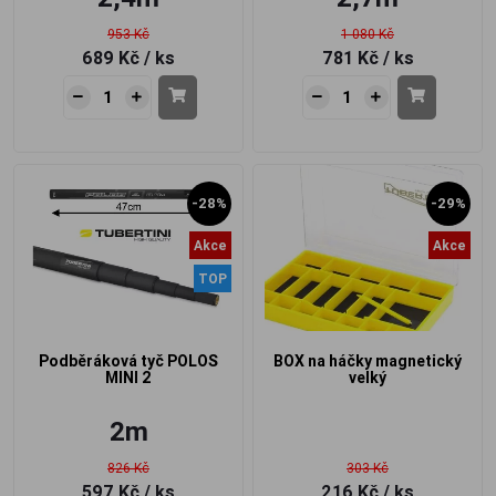
953 Kč
1 080 Kč
689 Kč
/ ks
781 Kč
/ ks
-28%
-29%
Akce
Akce
TOP
Podběráková tyč POLOS
BOX na háčky magnetický
MINI 2
velký
2m
826 Kč
303 Kč
597 Kč
/ ks
216 Kč
/ ks