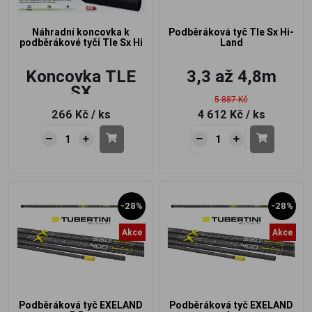
Náhradní koncovka k
Podběráková tyč Tle Sx Hi-
podběrákové tyči Tle Sx Hi
Land
Koncovka TLE
3,3 až 4,8m
SX
5 887 Kč
266 Kč
/ ks
4 612 Kč
/ ks
-28%
-28%
Akce
Akce
Podběráková tyč EXELAND
Podběráková tyč EXELAND