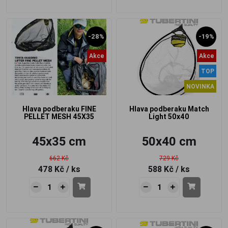
-28%
-19%
Akce
Akce
TOP
NOVINKA
Hlava podberaku FINE
Hlava podberaku Match
PELLET MESH 45X35
Light 50x40
45x35 cm
50x40 cm
662 Kč
729 Kč
478 Kč
/ ks
588 Kč
/ ks