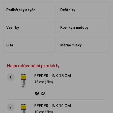
Podběráky a tyče
Deštníky
Vezírky
Kbelíky a nádoby
Síta
Měrné misky
Nejprodávanější produkty
FEEDER LINK 15 CM
1.
15 cm (2ks)
56 Kč
FEEDER LINK 10 CM
2.
10 cm (2ks)