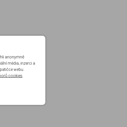
ohli anonymně
lní média, inzerci a
 patičce webu.
borů cookies
.