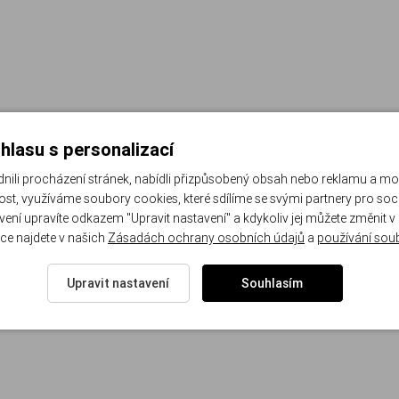
hlasu s personalizací
li procházení stránek, nabídli přizpůsobený obsah nebo reklamu a m
st, využíváme soubory cookies, které sdílíme se svými partnery pro sociá
avení upravíte odkazem "Upravit nastavení" a kdykoliv jej můžete změnit v
ce najdete v našich
Zásadách ochrany osobních údajů
a
používání sou
Upravit nastavení
Souhlasím