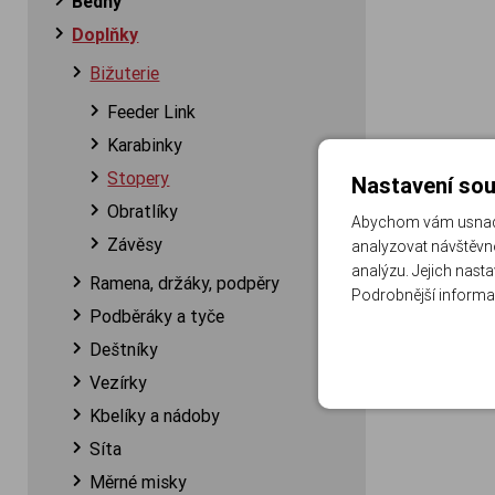
Bedny
Doplňky
Bižuterie
Feeder Link
Karabinky
Stopery
Nastavení sou
Obratlíky
Abychom vám usnadni
Závěsy
analyzovat návštěvno
analýzu. Jejich nast
Ramena, držáky, podpěry
Podrobnější informa
Podběráky a tyče
Deštníky
Vezírky
Kbelíky a nádoby
Síta
Měrné misky