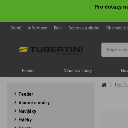
Pro dotazy n
Domů
Informace
Blog
Doprava a platba
Obchodní p
Feeder
Vlasce a šňůry
Nav
Doplňk
Feeder
Vlasce a šňůry
Navijáky
Háčky