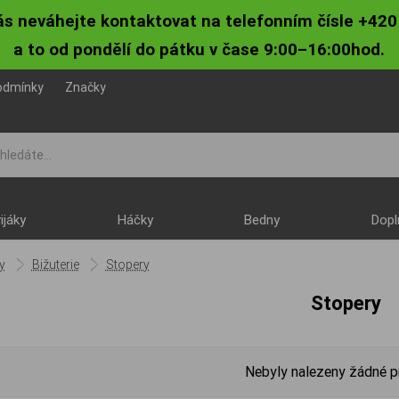
ás neváhejte kontaktovat na telefonním čísle +420
a to od pondělí do pátku v čase 9:00–16:00hod.
odmínky
Značky
ijáky
Háčky
Bedny
Dopl
y
Bižuterie
Stopery
Stopery
Nebyly nalezeny žádné p