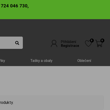
 724 046 730,
0
0
Přihlášení
Registrace
ňky
Tašky a obaly
Oblečení
rodukty.