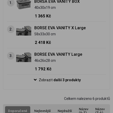
BORSA EVA VANITY BOX
1.
40x30x19 cm
1 365 Kč
BORSE EVA VANITY X Large
2.
58x33x30 cm
2 418 Kč
BORSE EVA VANITY Large
3.
46x26x28 cm
1 792 Kč
Zobrazit
další 3 produkty
Celkem nalezeno
6
produktů
Název
Název
Doporučené
Nejlevnější
Nejdražší
(A-Z)
(Z-A)