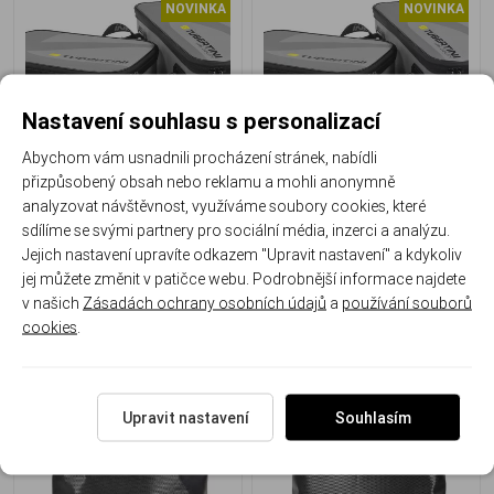
NOVINKA
NOVINKA
Nastavení souhlasu s personalizací
Abychom vám usnadnili procházení stránek, nabídli
přizpůsobený obsah nebo reklamu a mohli anonymně
BORSE EVA VANITY Large
BORSE EVA VANITY Medium
analyzovat návštěvnost, využíváme soubory cookies, které
sdílíme se svými partnery pro sociální média, inzerci a analýzu.
46x26x28 cm
40 × 26 × 24 cm
Jejich nastavení upravíte odkazem "Upravit nastavení" a kdykoliv
jej můžete změnit v patičce webu. Podrobnější informace najdete
1 792 Kč
/ ks
1 479 Kč
/ ks
v našich
Zásadách ochrany osobních údajů
a
používání souborů
cookies
.
Upravit nastavení
Souhlasím