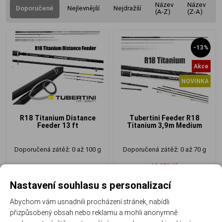
Název
Název
Doporučené
Nejlevnější
Nejdražší
(A-Z)
(Z-A)
-13%
Akce
NOVINKA
R18 Titanium Distance
Tubertini Feeder R18
Feeder 13 ft
Titanium 3,9m Medium
Doporučená zátěž: 0 až 100 g
Doporučená zátěž: 0 až 70 g
12 070 Kč
10 135 Kč
/ ks
10 493 Kč
/ ks
Nastavení souhlasu s personalizací
Abychom vám usnadnili procházení stránek, nabídli
přizpůsobený obsah nebo reklamu a mohli anonymně