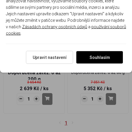
analyzovat návštěvnost, využíváme soubory cookies, které
sdílíme se svými partnery pro sociální média, inzerci a analýzu.
-28%
-24%
Jejich nastavení upravíte odkazem "Upravit nastavení" a kdykoliv
jej můžete změnit v patičce webu. Podrobnější informace najdete
Akce
Akce
v našich
Zásadách ochrany osobních údajů
a
používání souborů
cookies
.
Tubertini Strong Water
Tubertini Concept X Feeder
Upravit nastavení
Souhlasím
Feeder 3,9m
3,9m Medium
Doporučená zátěž: 0 až
Doporučená zátěž: 0 až 80 g
200 g
3 654 Kč
7 051 Kč
2 639 Kč
/ ks
5 352 Kč
/ ks
1