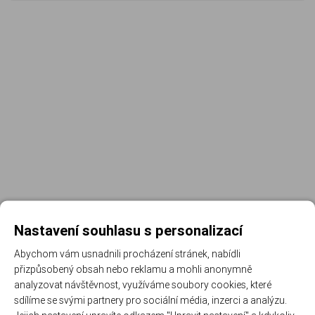
Nastavení souhlasu s personalizací
Abychom vám usnadnili procházení stránek, nabídli
přizpůsobený obsah nebo reklamu a mohli anonymně
Registrujte se k odběru newsletteru a už Vám
analyzovat návštěvnost, využíváme soubory cookies, které
nic neunikne
sdílíme se svými partnery pro sociální média, inzerci a analýzu.