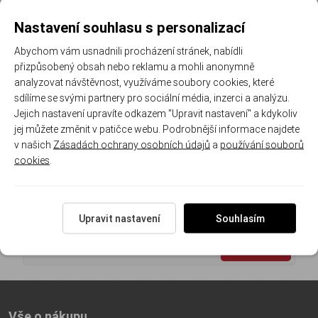
Doporučená zátěž: 0 až
Nastavení souhlasu s personalizací
200 g
3 654 Kč
Abychom vám usnadnili procházení stránek, nabídli
2 639 Kč
/ ks
přizpůsobený obsah nebo reklamu a mohli anonymně
analyzovat návštěvnost, využíváme soubory cookies, které
sdílíme se svými partnery pro sociální média, inzerci a analýzu.
Jejich nastavení upravíte odkazem "Upravit nastavení" a kdykoliv
jej můžete změnit v patičce webu. Podrobnější informace najdete
1
v našich
Zásadách ochrany osobních údajů
a
používání souborů
cookies
.
Registrujte se k odběru newsletteru a už Vám
nic neunikne
Upravit nastavení
Souhlasím
ODEBÍRAT
Vše o nákupu