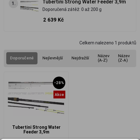
Tubertini Strong Water Feeder 3,9m
1.
Doporučená zátěž: 0 až 200 g
2 639 Kč
Celkem nalezeno
1
produktů
Název
Název
Doporučené
Nejlevnější
Nejdražší
(A-Z)
(Z-A)
-28%
Akce
Tubertini Strong Water
Feeder 3,9m