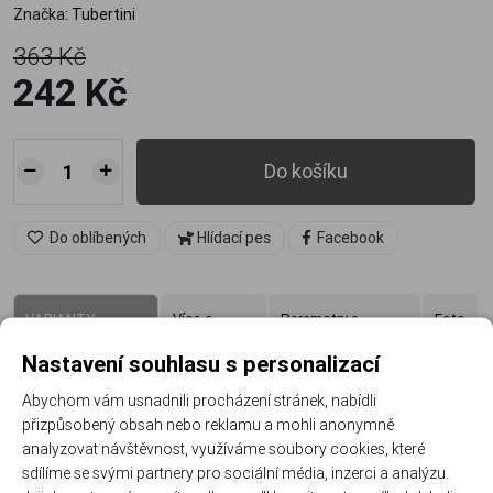
Značka:
Tubertini
363 Kč
242 Kč
Do košíku
Do oblíbených
Hlídací pes
Facebook
VARIANTY
Více o
Parametry a
Foto
PRODUKTU
produktu
specifikace
Nastavení souhlasu s personalizací
Abychom vám usnadnili procházení stránek, nabídli
přizpůsobený obsah nebo reklamu a mohli anonymně
-33%
-33%
analyzovat návštěvnost, využíváme soubory cookies, které
sdílíme se svými partnery pro sociální média, inzerci a analýzu.
Akce
Akce