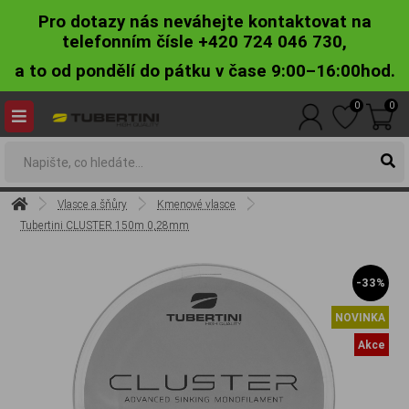
Pro dotazy nás neváhejte kontaktovat na
telefonním čísle +420 724 046 730,
a to od pondělí do pátku v čase 9:00–16:00hod.
0
0
Vlasce a šňůry
Kmenové vlasce
Tubertini CLUSTER 150m 0,28mm
-33%
NOVINKA
Akce