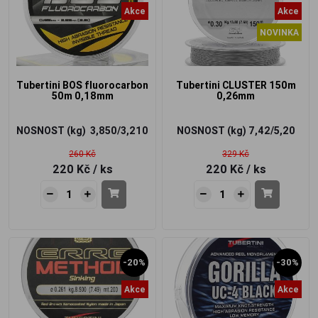
Akce
Akce
NOVINKA
Tubertini BOS fluorocarbon
Tubertini CLUSTER 150m
50m 0,18mm
0,26mm
NOSNOST (kg)
3,850/3,210
NOSNOST (kg)
7,42/5,20
260 Kč
329 Kč
220 Kč
/ ks
220 Kč
/ ks
-20%
-30%
Akce
Akce