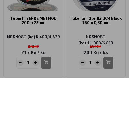
Tubertini ERRE METHOD
Tubertini Gorilla UC4 Black
200m 23mm
150m 0,30mm
NOSNOST (kg)
5,400/4,670
NOSNOST
(kg)
11,000/6,630
272 Kč
284 Kč
217 Kč
/ ks
200 Kč
/ ks
-27%
-33%
Akce
Akce
NOVINKA