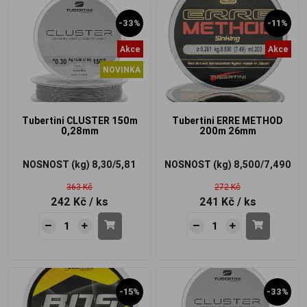
-33%
-11%
Akce
Akce
NOVINKA
Tubertini CLUSTER 150m
Tubertini ERRE METHOD
0,28mm
200m 26mm
NOSNOST (kg)
8,30/5,81
NOSNOST (kg)
8,500/7,490
363 Kč
272 Kč
242 Kč
/ ks
241 Kč
/ ks
-15%
-33%