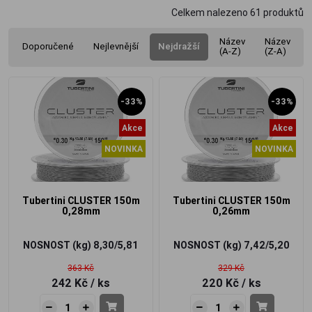
Celkem nalezeno
61
produktů
Název
Název
Doporučené
Nejlevnější
Nejdražší
(A-Z)
(Z-A)
-33%
-33%
Akce
Akce
NOVINKA
NOVINKA
Tubertini CLUSTER 150m
Tubertini CLUSTER 150m
0,28mm
0,26mm
NOSNOST (kg)
8,30/5,81
NOSNOST (kg)
7,42/5,20
363 Kč
329 Kč
242 Kč
/ ks
220 Kč
/ ks