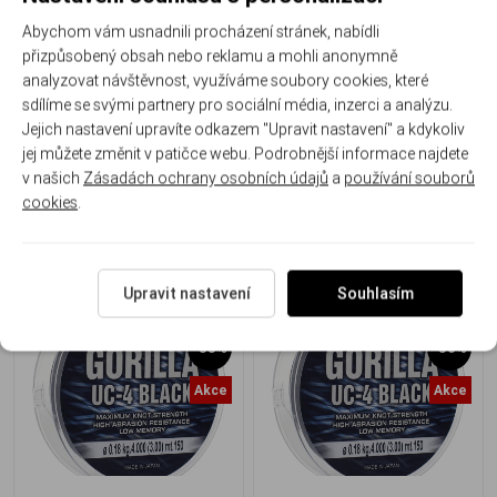
Abychom vám usnadnili procházení stránek, nabídli
přizpůsobený obsah nebo reklamu a mohli anonymně
Tubertini Gorilla UC4 Black
Tubertini Gorilla UC4 Black
analyzovat návštěvnost, využíváme soubory cookies, které
150m 0,25mm
150m 0,22mm
sdílíme se svými partnery pro sociální média, inzerci a analýzu.
Jejich nastavení upravíte odkazem "Upravit nastavení" a kdykoliv
NOSNOST (kg)
7,700/5,700
NOSNOST (kg)
5,700/4,800
jej můžete změnit v patičce webu. Podrobnější informace najdete
v našich
Zásadách ochrany osobních údajů
a
používání souborů
272 Kč
269 Kč
188 Kč
/ ks
179 Kč
/ ks
cookies
.
Upravit nastavení
Souhlasím
-33%
-36%
Akce
Akce