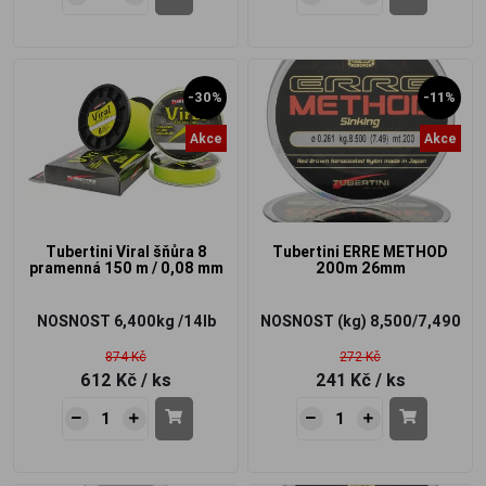
-30%
-11%
Akce
Akce
Tubertini Viral šňůra 8
Tubertini ERRE METHOD
pramenná 150 m / 0,08 mm
200m 26mm
NOSNOST
6,400kg /14lb
NOSNOST (kg)
8,500/7,490
874 Kč
272 Kč
612 Kč
/ ks
241 Kč
/ ks