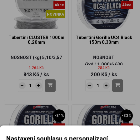
Akce
Akce
NOVINKA
Tubertini CLUSTER 1000m
Tubertini Gorilla UC4 Black
0,20mm
150m 0,30mm
NOSNOST (kg)
5,10/3,57
NOSNOST
(kg)
11,000/6,630
1 264 Kč
284 Kč
843 Kč
/ ks
200 Kč
/ ks
-31%
-33%
Akce
Akce
Nastavení souhlasu s personalizací