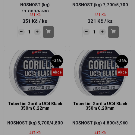
NOSNOST (kg)
NOSNOST (kg)
7,700/5,700
11,000/6,630
451 Kč
451 Kč
351 Kč
/ ks
321 Kč
/ ks
-33%
-33%
Akce
Akce
Tubertini Gorilla UC4 Black
Tubertini Gorilla UC4 Black
350m 0,22mm
350m 0,20mm
NOSNOST (kg)
5,700/4,800
NOSNOST (kg)
4,800/3,960
417 Kč
417 Kč