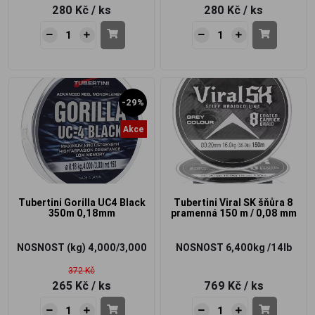
280 Kč
/ ks
280 Kč
/ ks
-29%
Akce
Tubertini Gorilla UC4 Black
Tubertini Viral SK šňůra 8
350m 0,18mm
pramenná 150 m / 0,08 mm
NOSNOST (kg)
4,000/3,000
NOSNOST
6,400kg /14lb
372 Kč
265 Kč
/ ks
769 Kč
/ ks