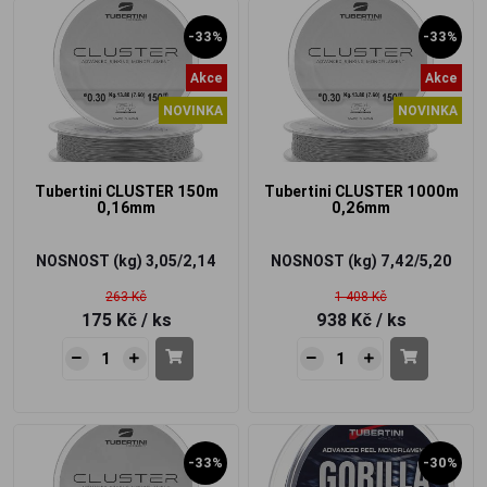
-33%
-33%
Akce
Akce
NOVINKA
NOVINKA
Tubertini CLUSTER 150m
Tubertini CLUSTER 1000m
0,16mm
0,26mm
NOSNOST (kg)
3,05/2,14
NOSNOST (kg)
7,42/5,20
263 Kč
1 408 Kč
175 Kč
/ ks
938 Kč
/ ks
-33%
-30%