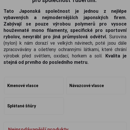
pro společnost Tubertini.
Tato Japonská společnost je jednou z nejlépe
vybavených a nejmodernějších japonských firem.
Zabývají se pouze výrobou polymerů pro vysoce
houževnaté mono filamenty, specifické pro sportovní
rybolov, nevyrábí pro jiná průmyslová odvětví.
Surovina
(nylon) k nám dorazí ve velkých návinech, poté jsou dále
zpracovávány a ošetřeny ochrannými látkami, které chrání
výrobek před světlem, oxidací, horkem a solí.
Kvalita je
stejná od prvního do posledního metru.
Kmenové vlasce
Návazcové vlasce
Splétané šňůry
Nejprodávanější produkty