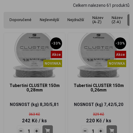
Celkem nalezeno
61
produktů
Název
Název
Doporučené
Nejlevnější
Nejdražší
(A-Z)
(Z-A)
-33%
-33%
Akce
Akce
NOVINKA
NOVINKA
Tubertini CLUSTER 150m
Tubertini CLUSTER 150m
0,28mm
0,26mm
NOSNOST (kg)
8,30/5,81
NOSNOST (kg)
7,42/5,20
363 Kč
329 Kč
242 Kč
/ ks
220 Kč
/ ks