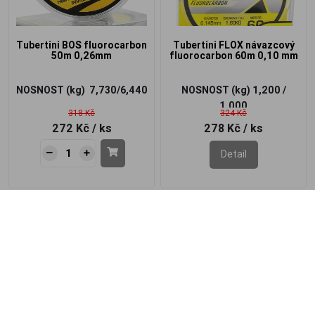
Tubertini BOS fluorocarbon
Tubertini FLOX návazcový
50m 0,26mm
fluorocarbon 60m 0,10 mm
NOSNOST (kg)
7,730/6,440
NOSNOST (kg)
1,200 /
1,00
0
318 Kč
324 Kč
272 Kč
/ ks
278 Kč
/ ks
Detail
-14%
-14%
Akce
Akce