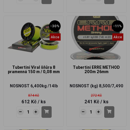
-30%
-11%
Akce
Akce
Tubertini Viral šňůra 8
Tubertini ERRE METHOD
pramenná 150 m / 0,08 mm
200m 26mm
NOSNOST
6,400kg /14lb
NOSNOST (kg)
8,500/7,490
874 Kč
272 Kč
612 Kč
/ ks
241 Kč
/ ks