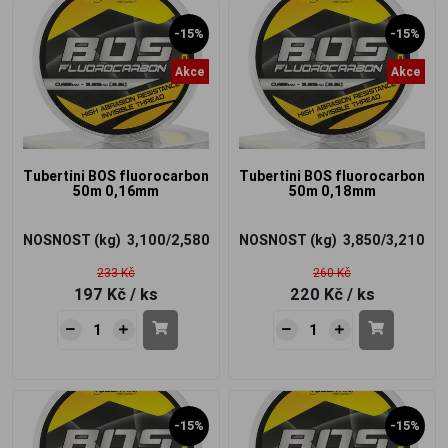
-15%
-15%
Akce
Akce
Tubertini BOS fluorocarbon
Tubertini BOS fluorocarbon
50m 0,16mm
50m 0,18mm
NOSNOST (kg)
3,100/2,580
NOSNOST (kg)
3,850/3,210
233 Kč
260 Kč
197 Kč
/ ks
220 Kč
/ ks
-15%
-15%