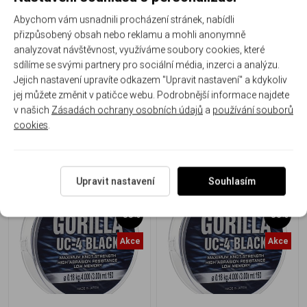
Abychom vám usnadnili procházení stránek, nabídli
přizpůsobený obsah nebo reklamu a mohli anonymně
Tubertini Gorilla UC4 Black
Tubertini Gorilla UC4 Black
analyzovat návštěvnost, využíváme soubory cookies, které
150m 0,25mm
150m 0,22mm
sdílíme se svými partnery pro sociální média, inzerci a analýzu.
Jejich nastavení upravíte odkazem "Upravit nastavení" a kdykoliv
NOSNOST (kg)
7,700/5,700
NOSNOST (kg)
5,700/4,800
jej můžete změnit v patičce webu. Podrobnější informace najdete
v našich
Zásadách ochrany osobních údajů
a
používání souborů
272 Kč
269 Kč
188 Kč
/ ks
179 Kč
/ ks
cookies
.
Upravit nastavení
Souhlasím
-33%
-36%
Akce
Akce