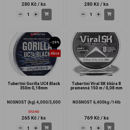
280 Kč
/ ks
280 Kč
/ ks
-29%
Akce
Tubertini Gorilla UC4 Black
Tubertini Viral SK šňůra 8
350m 0,18mm
pramenná 150 m / 0,08 mm
NOSNOST (kg)
4,000/3,000
NOSNOST
6,400kg /14lb
372 Kč
265 Kč
/ ks
769 Kč
/ ks