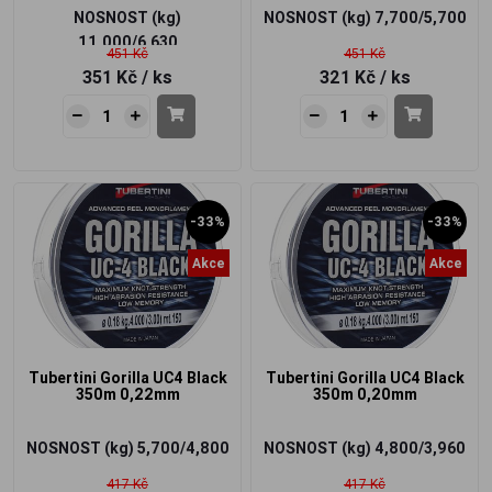
NOSNOST (kg)
NOSNOST (kg)
7,700/5,700
11,000/6,630
451 Kč
451 Kč
351 Kč
/ ks
321 Kč
/ ks
-33%
-33%
Akce
Akce
Tubertini Gorilla UC4 Black
Tubertini Gorilla UC4 Black
350m 0,22mm
350m 0,20mm
NOSNOST (kg)
5,700/4,800
NOSNOST (kg)
4,800/3,960
417 Kč
417 Kč