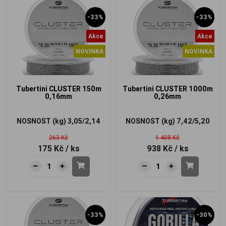
-33%
-33%
Akce
Akce
NOVINKA
NOVINKA
Tubertini CLUSTER 150m
Tubertini CLUSTER 1000m
0,16mm
0,26mm
NOSNOST (kg)
3,05/2,14
NOSNOST (kg)
7,42/5,20
263 Kč
1 408 Kč
175 Kč
/ ks
938 Kč
/ ks
-33%
-30%