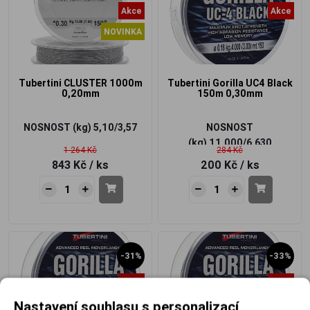
Akce
Akce
NOVINKA
Tubertini CLUSTER 1000m
Tubertini Gorilla UC4 Black
0,20mm
150m 0,30mm
NOSNOST (kg)
5,10/3,57
NOSNOST
(kg)
11,000/6,630
1 264 Kč
284 Kč
843 Kč
/ ks
200 Kč
/ ks
-31%
-33%
Akce
Akce
Nastavení souhlasu s personalizací