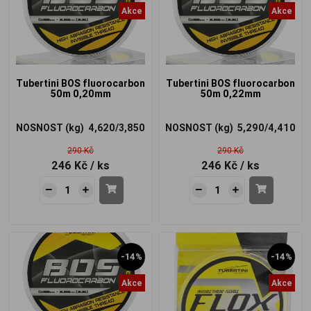
Akce
Akce
Tubertini BOS fluorocarbon
Tubertini BOS fluorocarbon
50m 0,20mm
50m 0,22mm
NOSNOST (kg)
4,620/3,850
NOSNOST (kg)
5,290/4,410
290 Kč
290 Kč
246 Kč
/ ks
246 Kč
/ ks
-14%
-14%
Akce
Akce