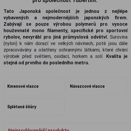
pro společnost Tubertini.
Tato Japonská společnost je jednou z nejlépe
vybavených a nejmodernějších japonských firem.
Zabývají se pouze výrobou polymerů pro vysoce
houževnaté mono filamenty, specifické pro sportovní
rybolov, nevyrábí pro jiná průmyslová odvětví.
Surovina
(nylon) k nám dorazí ve velkých návinech, poté jsou dále
zpracovávány a ošetřeny ochrannými látkami, které chrání
výrobek před světlem, oxidací, horkem a solí.
Kvalita je
stejná od prvního do posledního metru.
Kmenové vlasce
Návazcové vlasce
Splétané šňůry
Nejprodávanější produkty